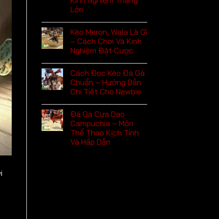
Kinh Nghiệm Thắng
Lớn
Kèo Meron, Wala Là Gì
– Cách Chơi Và Kinh
Nghiệm Đặt Cược
Cách Đọc Kèo Đá Gà
Chuẩn – Hướng Dẫn
Chi Tiết Cho Newbie
Đá Gà Cựa Dao
Campuchia – Môn
Thể Thao Kịch Tính
Và Hấp Dẫn
i