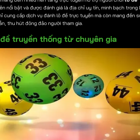
tên nổi bật và được đánh giá là địa chỉ uy tín, minh bạch trong 
ỉ cung cấp dịch vụ đánh lô đề trực tuyến mà còn mang đến s
dẫn, thu hút đông đảo người tham gia.
 đề truyền thống từ chuyên gia