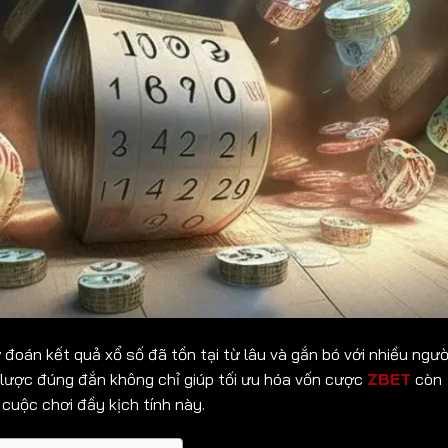
 đoán kết quả xổ số đã tồn tại từ lâu và gắn bó với nhiều ngườ
n lược đúng đắn không chỉ giúp tối ưu hóa vốn cược
ZBET
còn
cuộc chơi đầy kịch tính này.