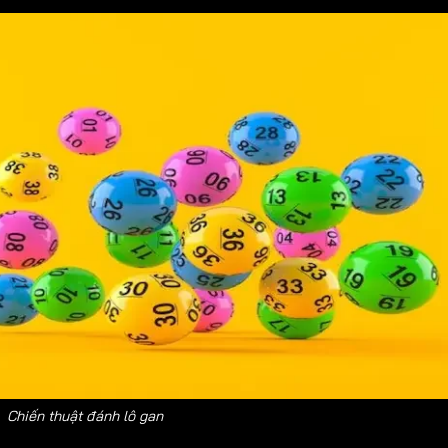
Chiến thuật đánh lô gan