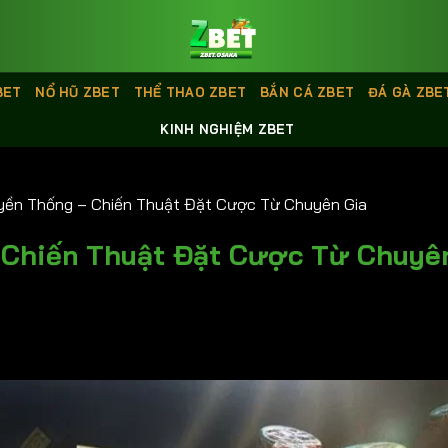
BET
NỔ HŨ ZBET
THỂ THAO ZBET
BẮN CÁ ZBET
ĐÁ GÀ ZBE
KINH NGHIỆM ZBET
yền Thống – Chiến Thuật Đặt Cược Từ Chuyên Gia
 Chiến Thuật Đặt Cược Từ Chuyê