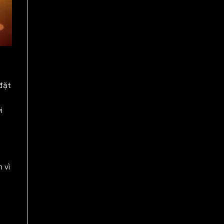
đặt
i
 vì