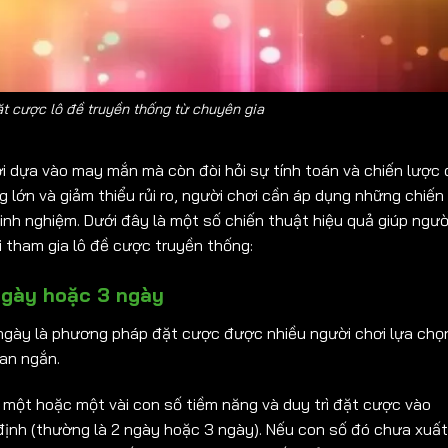
ặt cược lô đề truyền thống từ chuyên gia
ơi dựa vào may mắn mà còn đòi hỏi sự tính toán và chiến lược 
 lớn và giảm thiểu rủi ro, người chơi cần áp dụng những chiến
inh nghiệm. Dưới đây là một số chiến thuật hiệu quả giúp ngườ
i tham gia lô đề cược truyền thống:
ngày hoặc 3 ngày
 ngày là phương pháp đặt cược được nhiều người chơi lựa chọn
ian ngắn.
 một hoặc một vài con số tiềm năng và duy trì đặt cược vào
 định (thường là 2 ngày hoặc 3 ngày). Nếu con số đó chưa xuất