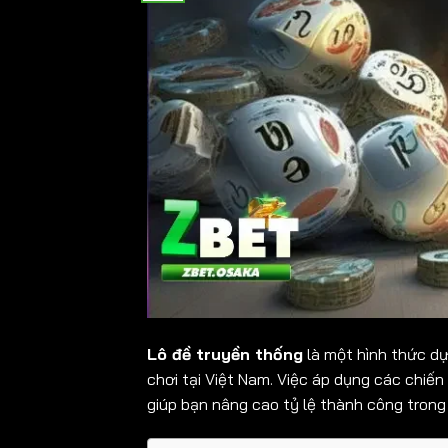
Lô đề truyền thống
là một hình thức dự
chơi tại Việt Nam. Việc áp dụng các chiế
giúp bạn nâng cao tỷ lệ thành công trong 