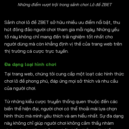
Những điểm vượt trội trong sảnh chơi Lô đề ZBET
Sảnh chơi lô đề ZBET sở hữu nhiều ưu điểm nổi bật, thu
hút đông đảo người chơi tham gia mỗi ngày. Những yếu
tố này không chỉ mang đến trải nghiệm tốt nhất cho
người dùng mà còn khẳng định vị thế của trang web trên
thị trường cá cược trực tuyến.
Đa dạng loại hình chơi
Tại trang web, chúng tôi cung cấp một loạt các hình thức
chơi lô đề phong phú, đáp ứng mọi sở thích và nhu cầu
của người chơi.
Từ những kiểu cược truyền thống quen thuộc đến các
biến thể hiện đại, người chơi có thể thoải mái lựa chọn
hình thức mà mình yêu thích và am hiểu nhất. Sự đa dạng
này không chỉ giúp người chơi không cảm thấy nhàm