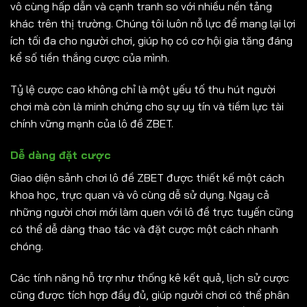
vô cùng hấp dẫn và cạnh tranh so với nhiều nền tảng
khác trên thị trường. Chúng tôi luôn nỗ lực để mang lại lợi
ích tối đa cho người chơi, giúp họ có cơ hội gia tăng đáng
kể số tiền thắng cược của mình.
Tỷ lệ cược cao không chỉ là một yếu tố thu hút người
chơi mà còn là minh chứng cho sự uy tín và tiềm lực tài
chính vững mạnh của lô đề ZBET.
Dễ dàng đặt cược
Giao diện sảnh chơi lô đề ZBET được thiết kế một cách
khoa học, trực quan và vô cùng dễ sử dụng. Ngay cả
những người chơi mới làm quen với lô đề trực tuyến cũng
có thể dễ dàng thao tác và đặt cược một cách nhanh
chóng.
Các tính năng hỗ trợ như thống kê kết quả, lịch sử cược
cũng được tích hợp đầy đủ, giúp người chơi có thể phân