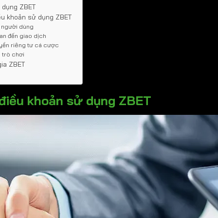
ử dụng ZBET
ều khoản sử dụng ZBET
n người dùng
an đến giao dịch
yền riêng tư cá cược
 trò chơi
gia ZBET
h điều khoản sử dụng ZBET