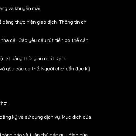
ắng và khuyến mãi.
dàng thực hiện giao dịch. Thông tin chi
 nhà cái. Các yêu cầu rút tiền có thể cần
 một khoảng thời gian nhất định.
và yêu cầu cụ thể. Người chơi cần đọc kỹ
hơi.
 đăng ký và sử dụng dịch vụ. Mục đích của
thông báo và tuân thủ các quy định của