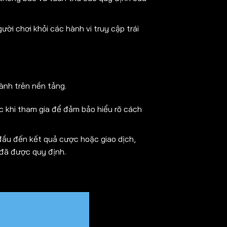
ời chơi khỏi các hành vi truy cập trái
ành trên nền tảng.
ước khi tham gia để đảm bảo hiểu rõ cách
 đầu đến kết quả cược hoặc giao dịch,
 đã được quy định.