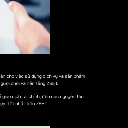
ản cho việc sử dụng dịch vụ và sản phẩm
người chơi và nền tảng ZBET.
 giao dịch tài chính, đến các nguyên tắc
iệm tốt nhất trên ZBET.