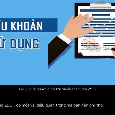
Lưu ý của người chơi khi muốn tham gia ZBET
ảng ZBET, có một vài điều quan trọng mà bạn nên ghi nhớ: