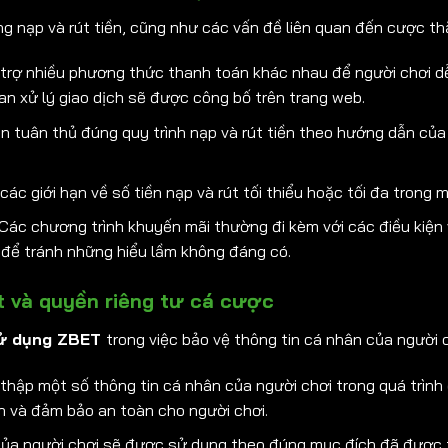
g nạp và rút tiền, cũng như các vấn đề liên quan đến cược th
rợ nhiều phương thức thanh toán khác nhau để người chơi dễ 
an xử lý giao dịch sẽ được công bố trên trang web.
cần tuân thủ đúng quy trình nạp và rút tiền theo hướng dẫn của
các giới hạn về số tiền nạp và rút tối thiểu hoặc tối đa trong
Các chương trình khuyến mãi thường đi kèm với các điều kiện 
 để tránh những hiểu lầm không đáng có.
t và quyền riêng tư cá cược
sử dụng ZBET
trong việc bảo vệ thông tin cá nhân của người c
 thập một số thông tin cá nhân của người chơi trong quá trình
ơn và đảm bảo an toàn cho người chơi.
 của người chơi sẽ được sử dụng theo đúng mục đích đã được 