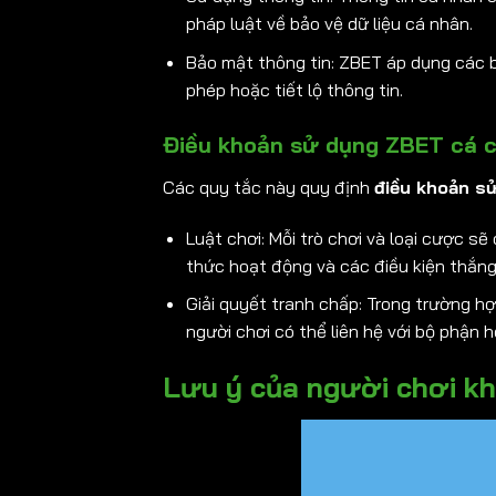
pháp luật về bảo vệ dữ liệu cá nhân.
Bảo mật thông tin: ZBET áp dụng các bi
phép hoặc tiết lộ thông tin.
Điều khoản sử dụng ZBET cá c
Các quy tắc này quy định
điều khoản s
Luật chơi: Mỗi trò chơi và loại cược sẽ
thức hoạt động và các điều kiện thắng
Giải quyết tranh chấp: Trong trường h
người chơi có thể liên hệ với bộ phận
Lưu ý của người chơi k