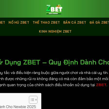
BET
NỔ HŨ ZBET
THỂ THAO ZBET
BẮN CÁ ZBET
ĐÁ GÀ ZBE
KINH NGHIỆM ZBET
ử Dụng ZBET – Quy Định Dành Ch
y tắc và điều kiện ràng buộc giữa người chơi và nhà cái uy tí
ánh được những rủi ro không đáng có mà còn đảm bảo một môi
 cạnh quan trọng của chính sách điều khoản sử dụng tại
ZBET
.
Dành Cho Newbie 2025