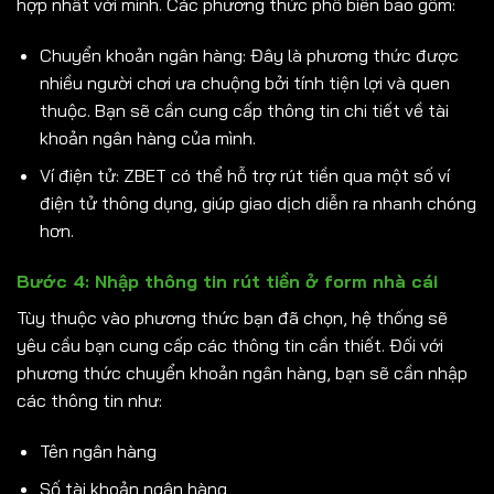
hợp nhất với mình. Các phương thức phổ biến bao gồm:
Chuyển khoản ngân hàng: Đây là phương thức được
nhiều người chơi ưa chuộng bởi tính tiện lợi và quen
thuộc. Bạn sẽ cần cung cấp thông tin chi tiết về tài
khoản ngân hàng của mình.
Ví điện tử: ZBET có thể hỗ trợ rút tiền qua một số ví
điện tử thông dụng, giúp giao dịch diễn ra nhanh chóng
hơn.
Bước 4: Nhập thông tin rút tiền ở form nhà cái
Tùy thuộc vào phương thức bạn đã chọn, hệ thống sẽ
yêu cầu bạn cung cấp các thông tin cần thiết. Đối với
phương thức chuyển khoản ngân hàng, bạn sẽ cần nhập
các thông tin như:
Tên ngân hàng
Số tài khoản ngân hàng