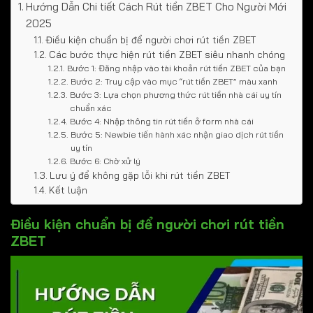
Hướng Dẫn Chi tiết Cách Rút tiền ZBET Cho Người Mới
2025
Điều kiện chuẩn bị để người chơi rút tiền ZBET
Các bước thực hiện rút tiền ZBET siêu nhanh chóng
Bước 1: Đăng nhập vào tài khoản rút tiền ZBET của bạn
Bước 2: Truy cập vào mục “rút tiền ZBET” màu xanh
Bước 3: Lựa chọn phương thức rút tiền nhà cái uy tín
chuẩn xác
Bước 4: Nhập thông tin rút tiền ở form nhà cái
Bước 5: Newbie tiến hành xác nhận giao dịch rút tiền
uy tín
Bước 6: Chờ xử lý
Lưu ý để không gặp lỗi khi rút tiền ZBET
Kết luận
Điều kiện chuẩn bị để người chơi rút tiền
ZBET