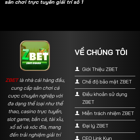
sân chơi trực tuyến giải trí số 1
VỀ CHÚNG TÔI
Giới Thiệu ZBET
ZBET
là nhà cái hàng đầu,
Chế độ bảo mật ZBET
cung cấp sân chơi cá
Điều khoản sử dụng
cược chuyên nghiệp với
ZBET
đa dạng thể loại như thể
thao, casino trực tuyến,
Miễn trách nhiệm ZBET
slot game, bắn cá, tài xỉu,
Đại lý ZBET
xổ số và xóc đĩa, mang
đến trải nghiệm giải trí
CEO Link Kun