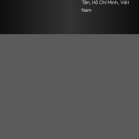
Tân, Hồ Chí Minh, Việt
Nam