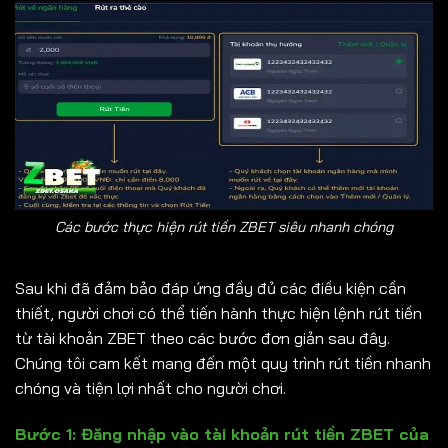
Các bước thực hiện rút tiền ZBET siêu nhanh chóng
Sau khi đã đảm bảo đáp ứng đầy đủ các điều kiện cần
thiết, người chơi có thể tiến hành thực hiện lệnh rút tiền
từ tài khoản ZBET theo các bước đơn giản sau đây.
Chúng tôi cam kết mang đến một quy trình rút tiền nhanh
chóng và tiện lợi nhất cho người chơi.
Bước 1: Đăng nhập vào tài khoản rút tiền ZBET của