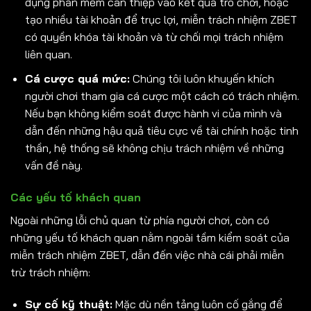
dụng phần mềm can thiệp vào kết quả trò chơi, hoặc
tạo nhiều tài khoản để trục lợi, miễn trách nhiệm ZBET
có quyền khóa tài khoản và từ chối mọi trách nhiệm
liên quan.
Cá cược quá mức:
Chúng tôi luôn khuyến khích
người chơi tham gia cá cược một cách có trách nhiệm.
Nếu bạn không kiểm soát được hành vi của mình và
dẫn đến những hậu quả tiêu cực về tài chính hoặc tinh
thần, hệ thống sẽ không chịu trách nhiệm về những
vấn đề này.
Các yếu tố khách quan
Ngoài những lỗi chủ quan từ phía người chơi, còn có
những yếu tố khách quan nằm ngoài tầm kiểm soát của
miễn trách nhiệm ZBET, dẫn đến việc nhà cái phải miễn
trừ trách nhiệm:
Sự cố kỹ thuật:
Mặc dù nền tảng luôn cố gắng để