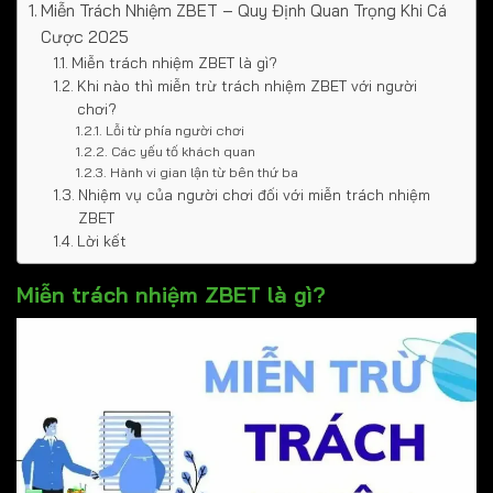
Miễn Trách Nhiệm ZBET – Quy Định Quan Trọng Khi Cá
Cược 2025
Miễn trách nhiệm ZBET là gì?
Khi nào thì miễn trừ trách nhiệm ZBET với người
chơi?
Lỗi từ phía người chơi
Các yếu tố khách quan
Hành vi gian lận từ bên thứ ba
Nhiệm vụ của người chơi đối với miễn trách nhiệm
ZBET
Lời kết
Miễn trách nhiệm ZBET là gì?