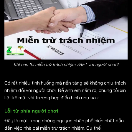
Khi nào thì miễn trừ trách nhiệm ZBET với người chơi?
Có rất nhiều tình huống mà nền tảng sẽ không chịu trách
nhiệm đối với người chơi. Để anh em nắm rõ, chúng tôi xin
liệt kê một vài trường hợp điển hình như sau:
Lỗi từ phía người chơi
Đây là một trong những nguyên nhân phổ biến nhất dẫn
đến việc nhà cái miễn trừ trách nhiệm. Cụ thể: