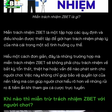
Miễn trách nhiệm ZBET là gì?
Miễn trách nhiệm ZBET là một tập hợp các quy định và
điều khoản được thiết lập để giới hạn trách nhiệm pháp lý
của nhà cái trong một số tình huống cụ thể.
Hiểu một cách đơn giản, đây là những trường hợp mà
miễn trách nhiệm ZBET sẽ không phải chịu trách nhiệm về
bất kỳ tổn thất, thiệt hại hoặc vấn đề nào phát sinh cho
người chơi. Việc này không chỉ giúp bảo vệ quyền lợi của
nền tảng mà còn giúp người chơi hiểu rõ hơn về những rủi
ro & tiềm ẩn khi tham gia cá cược trực tuyến.
Khi nào thì miễn trừ trách nhiệm ZBET với
người chơi?