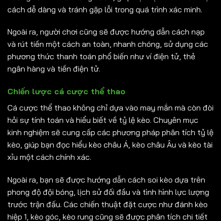
cách dễ dàng và tránh gặp lỗi trong quá trình xác minh.
Ngoài ra, người chơi cũng sẽ được hướng dẫn cách nạp
và rút tiền một cách an toàn, nhanh chóng, sử dụng các
phương thức thanh toán phổ biến như ví điện tử, thẻ
ngân hàng và tiền điện tử.
Chiến lược cá cược thể thao
Cá cược thể thao không chỉ dựa vào may mắn mà còn đòi
hỏi sự tính toán và hiểu biết về tỷ lệ kèo. Chuyên mục
kinh nghiệm sẽ cung cấp các phương pháp phân tích tỷ lệ
kèo, giúp bạn đọc hiểu kèo châu Á, kèo châu Âu và kèo tài
xỉu một cách chính xác.
Ngoài ra, bạn sẽ được hướng dẫn cách soi kèo dựa trên
phong độ đội bóng, lịch sử đối đầu và tình hình lực lượng
trước trận đấu. Các chiến thuật đặt cược như đánh kèo
hiệp 1, kèo góc, kèo rung cũng sẽ được phân tích chi tiết