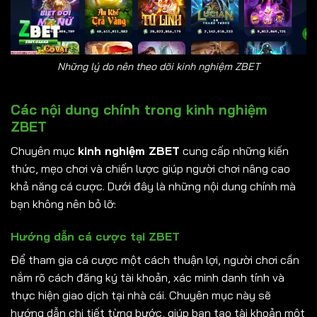
Những lý do nên theo dõi kinh nghiệm ZBET
Các nội dung chính trong kinh nghiệm
ZBET
Chuyên mục
kinh nghiệm ZBET
cung cấp những kiến
thức, mẹo chơi và chiến lược giúp người chơi nâng cao
khả năng cá cược. Dưới đây là những nội dung chính mà
bạn không nên bỏ lỡ:
Hướng dẫn cá cược tại ZBET
Để tham gia cá cược một cách thuận lợi, người chơi cần
nắm rõ cách đăng ký tài khoản, xác minh danh tính và
thực hiện giao dịch tại nhà cái. Chuyên mục này sẽ
hướng dẫn chi tiết từng bước, giúp bạn tạo tài khoản một