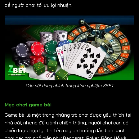
để người chơi tối ưu lợi nhuận.
Các nội dung chính trong kinh nghiệm ZBET
Mẹo chơi game bài
Game bài là một trong những trò chơi được yêu thích tại
nhà cái, nhưng để giành chiến thắng, người chơi cần có
chiến lược hợp lý. Tin tức này sẽ hướng dẫn bạn cách
chơi các trò phổ biến như Baccarat, Poker, Rồng Hổ và