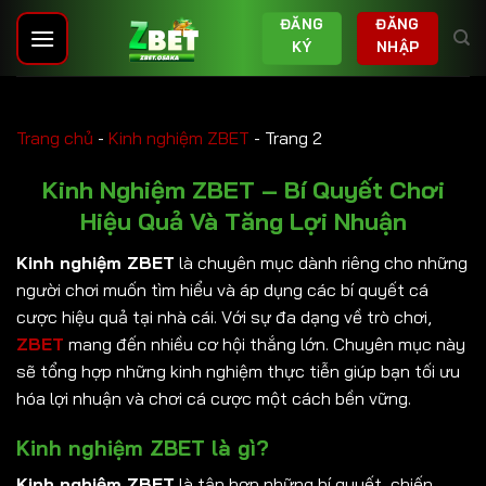
Bỏ
ĐĂNG
ĐĂNG
qua
KÝ
NHẬP
nội
dung
Trang chủ
-
Kinh nghiệm ZBET
-
Trang 2
Kinh Nghiệm ZBET – Bí Quyết Chơi
Hiệu Quả Và Tăng Lợi Nhuận
Kinh nghiệm ZBET
là chuyên mục dành riêng cho những
người chơi muốn tìm hiểu và áp dụng các bí quyết cá
cược hiệu quả tại nhà cái. Với sự đa dạng về trò chơi,
ZBET
mang đến nhiều cơ hội thắng lớn. Chuyên mục này
sẽ tổng hợp những kinh nghiệm thực tiễn giúp bạn tối ưu
hóa lợi nhuận và chơi cá cược một cách bền vững.
Kinh nghiệm ZBET là gì?
Kinh nghiệm ZBET
là tập hợp những bí quyết, chiến