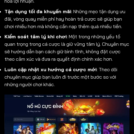
hóa lợi nhuận.
Tận dụng tối đa khuyến mãi
: Những mẹo tận dụng ưu
đãi, vòng quay miễn phí hay hoàn trả cược sẽ giúp bạn
chơi nhiều hơn mà không cần nạp thêm quá nhiều tiền.
Kiểm soát tâm lý khi chơi
: Một trong những yếu tố
quan trọng trong cá cược là giữ vững tâm lý. Chuyên mục
sẽ hướng dẫn bạn cách giữ bình tĩnh, không đặt cược
theo cảm xúc và đưa ra quyết định chính xác hơn.
Luôn cập nhật xu hướng cá cược mới
: Theo dõi
chuyên mục giúp bạn luôn đi trước một bước so với
những người chơi khác.