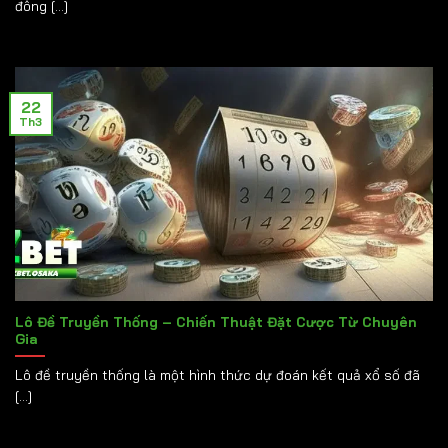
đông [...]
22
Th3
Lô Đề Truyền Thống – Chiến Thuật Đặt Cược Từ Chuyên
Gia
Lô đề truyền thống là một hình thức dự đoán kết quả xổ số đã
[...]