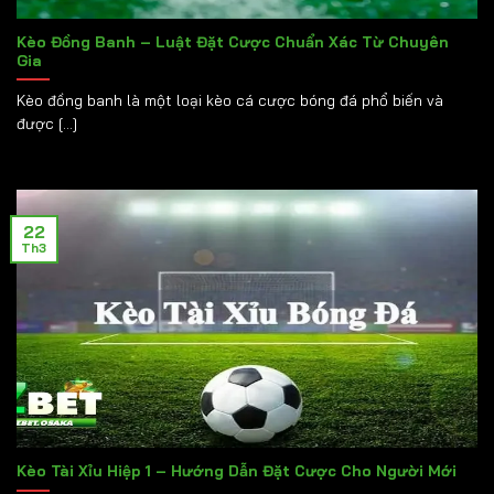
Kèo Đồng Banh – Luật Đặt Cược Chuẩn Xác Từ Chuyên
Gia
Kèo đồng banh là một loại kèo cá cược bóng đá phổ biến và
được [...]
22
Th3
Kèo Tài Xỉu Hiệp 1 – Hướng Dẫn Đặt Cược Cho Người Mới