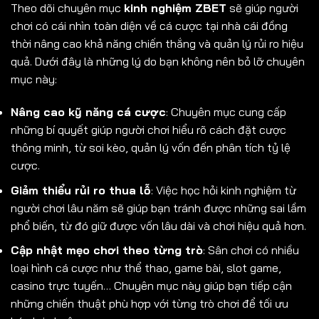
Theo dõi chuyên mục
kinh nghiệm ZBET
sẽ giúp người
chơi có cái nhìn toàn diện về cá cược tại nhà cái đồng
thời nâng cao khả năng chiến thắng và quản lý rủi ro hiệu
quả. Dưới đây là những lý do bạn không nên bỏ lỡ chuyên
mục này:
Nâng cao kỹ năng cá cược
: Chuyên mục cung cấp
những bí quyết giúp người chơi hiểu rõ cách đặt cược
thông minh, từ soi kèo, quản lý vốn đến phân tích tỷ lệ
cược.
Giảm thiểu rủi ro thua lỗ
: Việc học hỏi kinh nghiệm từ
người chơi lâu năm sẽ giúp bạn tránh được những sai lầm
phổ biến, từ đó giữ được vốn lâu dài và chơi hiệu quả hơn.
Cập nhật mẹo chơi theo từng trò
: Sân chơi có nhiều
loại hình cá cược như thể thao, game bài, slot game,
casino trực tuyến… Chuyên mục này giúp bạn tiếp cận
những chiến thuật phù hợp với từng trò chơi để tối ưu