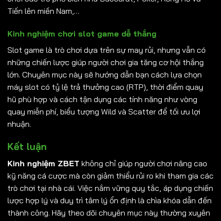
Tiến lên miền Nam,…
Kinh nghiệm chơi slot game dễ thắng
Slot game là trò chơi dựa trên sự may rủi, nhưng vẫn có
những chiến lược giúp người chơi gia tăng cơ hội thắng
lớn. Chuyên mục này sẽ hướng dẫn bạn cách lựa chọn
máy slot có tỷ lệ trả thưởng cao (RTP), thời điểm quay
hũ phù hợp và cách tận dụng các tính năng như vòng
quay miễn phí, biểu tượng Wild và Scatter để tối ưu lợi
nhuận.
Kết luận
Kinh nghiệm ZBET
không chỉ giúp người chơi nâng cao
kỹ năng cá cược mà còn giảm thiểu rủi ro khi tham gia các
trò chơi tại nhà cái. Việc nắm vững quy tắc, áp dụng chiến
lược hợp lý và duy trì tâm lý ổn định là chìa khóa dẫn đến
thành công. Hãy theo dõi chuyên mục này thường xuyên