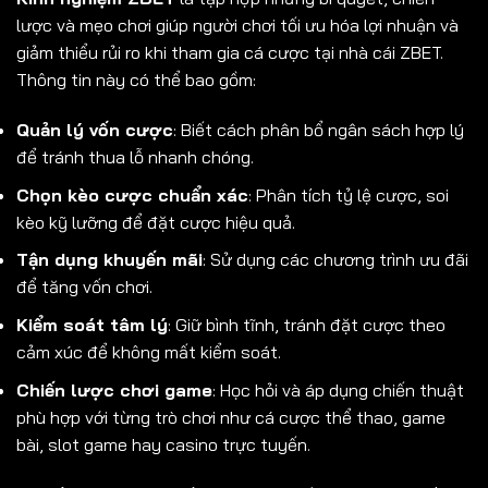
lược và mẹo chơi giúp người chơi tối ưu hóa lợi nhuận và
giảm thiểu rủi ro khi tham gia cá cược tại nhà cái ZBET.
Thông tin này có thể bao gồm:
Quản lý vốn cược
: Biết cách phân bổ ngân sách hợp lý
để tránh thua lỗ nhanh chóng.
Chọn kèo cược chuẩn xác
: Phân tích tỷ lệ cược, soi
kèo kỹ lưỡng để đặt cược hiệu quả.
Tận dụng khuyến mãi
: Sử dụng các chương trình ưu đãi
để tăng vốn chơi.
Kiểm soát tâm lý
: Giữ bình tĩnh, tránh đặt cược theo
cảm xúc để không mất kiểm soát.
Chiến lược chơi game
: Học hỏi và áp dụng chiến thuật
phù hợp với từng trò chơi như cá cược thể thao, game
bài, slot game hay casino trực tuyến.